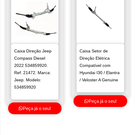
Caixa Direção Jeep
Caixa Setor de
Compass Diesel
Direção Elétrica
2022 534859920.
Compatível com
Ref: 21472. Marca:
Hyundai I30 / Elantra
Jeep. Modelo:
/ Veloster A Genuine
534859920
Peça já o seu!
Peça já o seu!