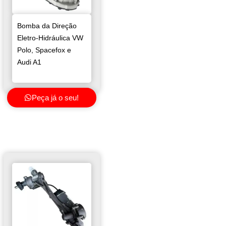
Bomba da Direção
Eletro-Hidráulica VW
Polo, Spacefox e
Audi A1
Peça já o seu!