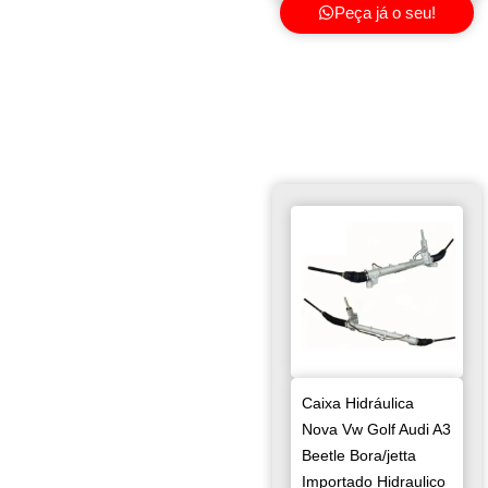
Peça já o seu!
Caixa Hidráulica
Nova Vw Golf Audi A3
Beetle Bora/jetta
Importado Hidraulico