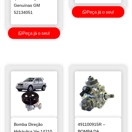
Genuínas GM
Peça já o seu!
52134051
Peça já o seu!
Bomba Direção
491100915R –
Hidráulica Vw 14210
BOMBA DA