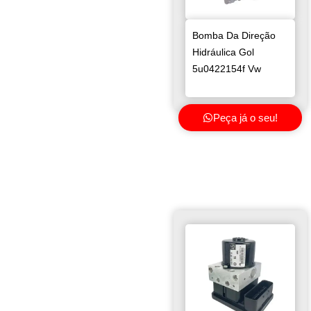
Bomba Da Direção
Hidráulica Gol
5u0422154f Vw
Peça já o seu!