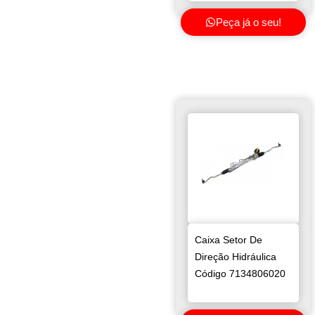
Peça já o seu!
Caixa Setor De
Direção Hidráulica
Código 7134806020