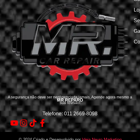
Lo
Se
Ga
Co
A segurança não deve ser negligenciada jamais, Agende agora mesmo a
MR REPARO
sua revisão!
Telefone: 011 2669-8098
© 2024 Criado e Desenvolvido por
Ideia Neuro Marketing