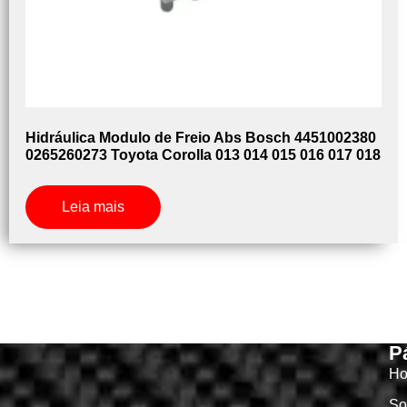
Hidráulica Modulo de Freio Abs Bosch 4451002380
0265260273 Toyota Corolla 013 014 015 016 017 018
Leia mais
P
H
So