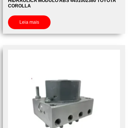
HIDRAULICA MODULO ABS 4451002380 TOYOTA
COROLLA
Leia mais