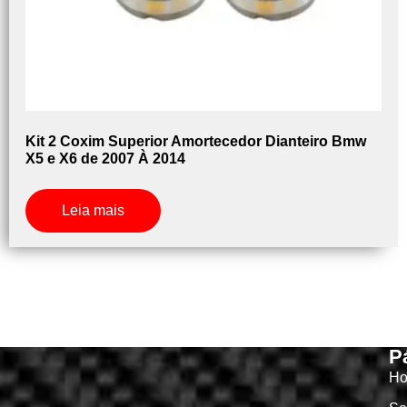
Kit 2 Coxim Superior Amortecedor Dianteiro Bmw
X5 e X6 de 2007 À 2014
Leia mais
P
H