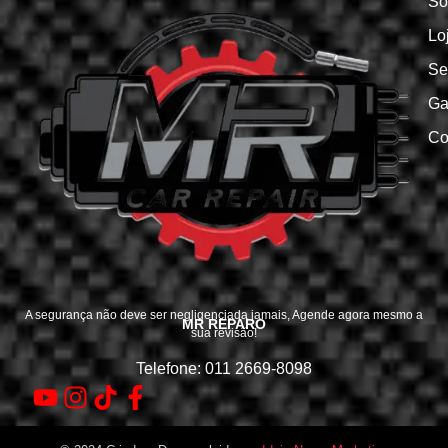
So
Lo
Se
Ga
Co
A segurança não deve ser negligenciada jamais, Agende agora mesmo a
MR REPARO
sua revisão!
Telefone: 011 2669-8098