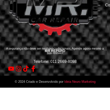
Co
A segurança não deve ser negligenciada jamais, Agende agora mesmo a
MR REPARO
sua revisão!
Telefone: 011 2669-8098
© 2024 Criado e Desenvolvido por
Ideia Neuro Marketing