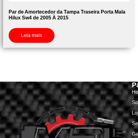
Par de Amortecedor da Tampa Traseira Porta Mala
Hilux Sw4 de 2005 À 2015
Leia mais
P
H
So
Lo
Se
Ga