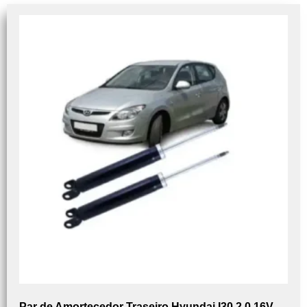
Par de Amortecedor Traseiro Hyundai I30 2.0 16V