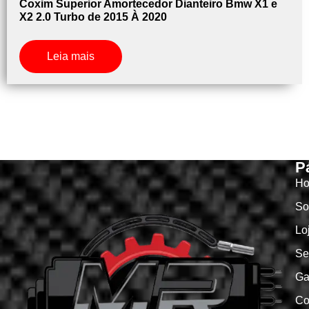
Coxim Superior Amortecedor Dianteiro Bmw X1 e
X2 2.0 Turbo de 2015 À 2020
Leia mais
P
H
So
Lo
Se
Ga
Co