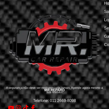
H
So
Lo
Se
Ga
Co
A segurança não deve ser negligenciada jamais, Agende agora mesmo a
MR REPARO
sua revisão!
Telefone: 011 2669-8098