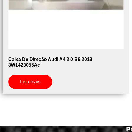
Caixa De Direção Audi A4 2.0 B9 2018
8W1423055Ae
Leia mais
P