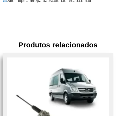
Site: https://mrreparoabscolunadirecao.com.br
Produtos relacionados