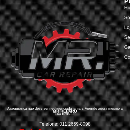
P
H
So
Lo
Se
Ga
Co
A segurança não deve ser negligenciada jamais, Agende agora mesmo a
MR REPARO
sua revisão!
Telefone: 011 2669-8098