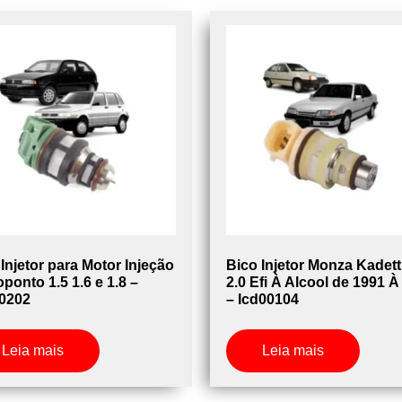
Injetor para Motor Injeção
Bico Injetor Monza Kadett
ponto 1.5 1.6 e 1.8 –
2.0 Efi À Alcool de 1991 À
0202
– Icd00104
Leia mais
Leia mais