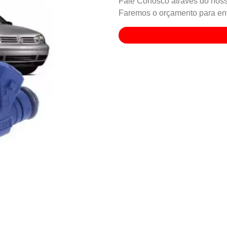
Fale Conosco através do noss
Faremos o orçamento para env