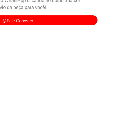
o WhastApp clicando no botão abaixo!
io da peça para você!
Fale Conosco