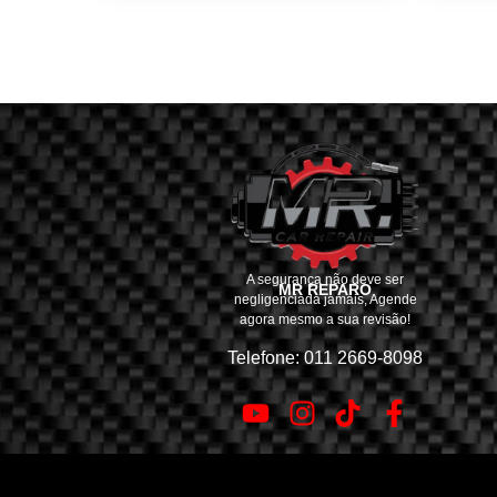
A segurança não deve ser
MR REPARO
negligenciada jamais, Agende
agora mesmo a sua revisão!
Telefone: 011 2669-8098