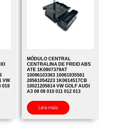
MÓDULO CENTRAL
IO
CENTRALINA DE FREIO ABS
ATE 1K0907379AT
3
10096103363 10061935561
1 VW
28561054223 1K0614517CB
8 019
10021205614 VW GOLF AUDI
A3 08 09 010 011 012 013
Leia mais