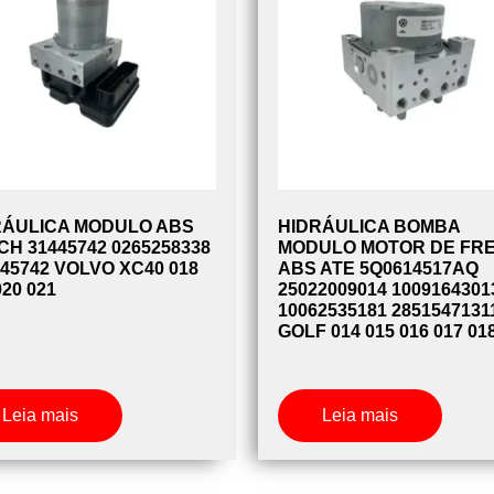
RÁULICA MODULO ABS
HIDRÁULICA BOMBA
H 31445742 0265258338
MODULO MOTOR DE FRE
45742 VOLVO XC40 018
ABS ATE 5Q0614517AQ
020 021
25022009014 1009164301
10062535181 2851547131
GOLF 014 015 016 017 01
Leia mais
Leia mais