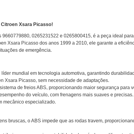
Citroen Xsara Picasso!
 9660779880, 0265231522 e 0265800415, é a peça ideal para su
en Xsara Picasso dos anos 1999 a 2010, ele garante a eficiên
ituações de emergência.
líder mundial em tecnologia automotiva, garantindo durabilida
oen Xsara Picasso, sem necessidade de adaptações.
sistema de freios ABS, proporcionando maior segurança para v
esempenho do veículo, com frenagens mais suaves e precisas.
m mecânico especializado.
ns bruscas, o ABS impede que as rodas travem, proporcionando