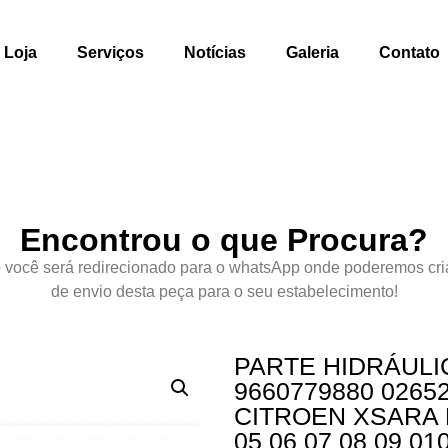
Loja
Serviços
Notícias
Galeria
Contato
Encontrou o que Procura?
 você será redirecionado para o whatsApp onde poderemos cri
de envio desta peça para o seu estabelecimento!
PARTE HIDRÁUL
9660779880 0265
CITROEN XSARA P
05 06 07 08 09 01