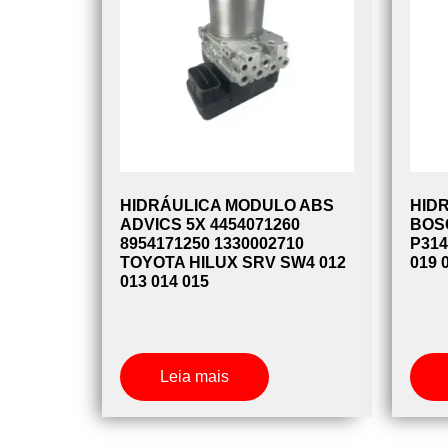
HIDRÁULICA MODULO ABS
HID
ADVICS 5X 4454071260
BOSC
8954171250 1330002710
P314
TOYOTA HILUX SRV SW4 012
019 
013 014 015
Leia mais