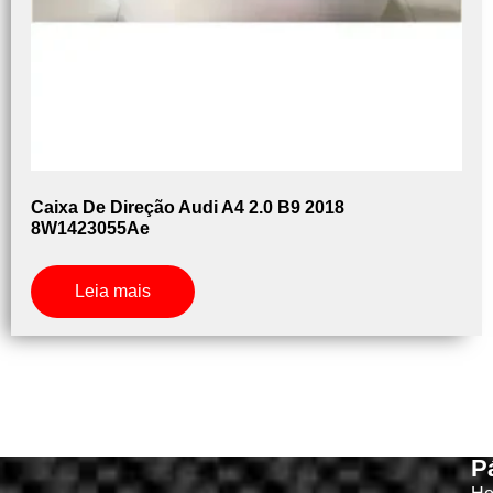
Caixa De Direção Audi A4 2.0 B9 2018
8W1423055Ae
Leia mais
P