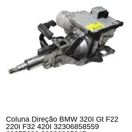
Coluna Direção BMW 320I Gt F22
220I F32 420I 32306858559