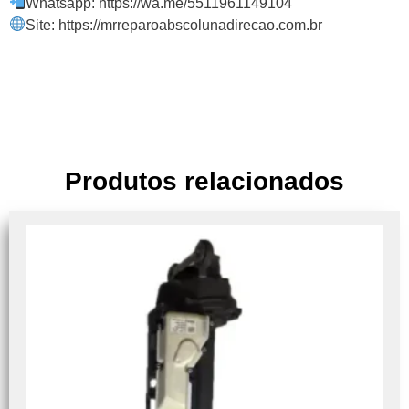
Whatsapp: https://wa.me/5511961149104
Site: https://mrreparoabscolunadirecao.com.br
Produtos relacionados