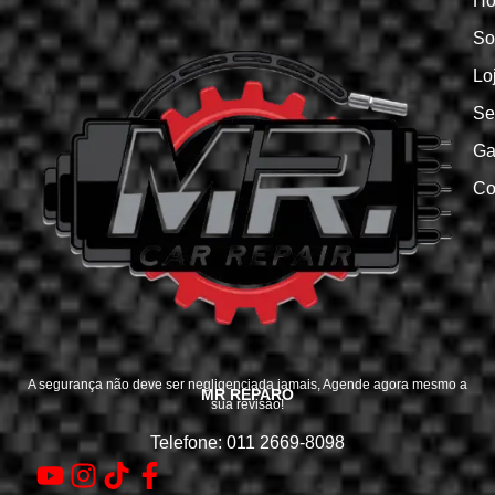
H
So
Lo
Se
Ga
Co
A segurança não deve ser negligenciada jamais, Agende agora mesmo a
MR REPARO
sua revisão!
Telefone: 011 2669-8098