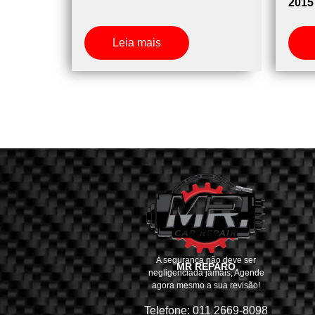
2015
Leia mais
A segurança não deve ser
MR REPARO
negligenciada jamais, Agende
agora mesmo a sua revisão!
Telefone: 011 2669-8098