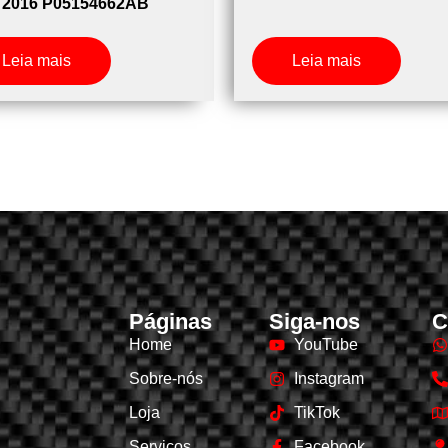
 2016 P05154662AB
Leia mais
Leia mais
Páginas
Siga-nos
C
Home
YouTube
Sobre-nós
Instagram
Loja
TikTok
Serviços
Facebook