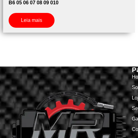
B6 05 06 07 08 09 010
Leia mais
P
H
So
Lo
Se
Ga
Co