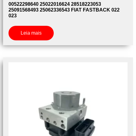
00522298640 25022016624 28518223053
25091568493 25062336543 FIAT FASTBACK 022
023
Leia mais