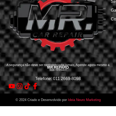
Se
Ga
Co
A segurança não deve ser negligenciada jamais, Agende agora mesmo a
MR REPARO
sua revisão!
Telefone: 011 2669-8098
© 2024 Criado e Desenvolvido por
Ideia Neuro Marketing