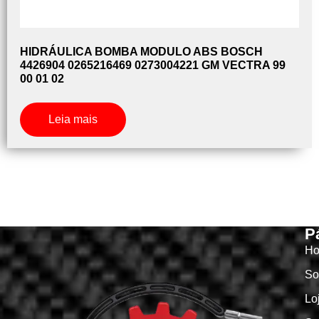
HIDRÁULICA BOMBA MODULO ABS BOSCH
4426904 0265216469 0273004221 GM VECTRA 99
00 01 02
Leia mais
P
H
So
Lo