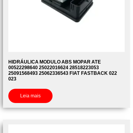
HIDRÁULICA MODULO ABS MOPAR ATE
00522298640 25022016624 28518223053
25091568493 25062336543 FIAT FASTBACK 022
023
Leia mais