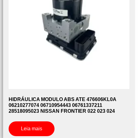
HIDRÁULICA MODULO ABS ATE 476606KL0A
06210277074 06710954443 06761337211
28518095023 NISSAN FRONTIER 022 023 024
Leia mais