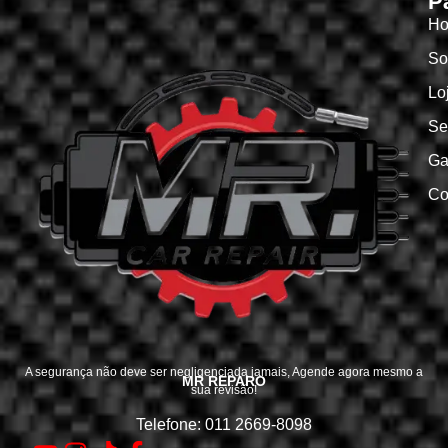
P
H
So
Lo
Se
Ga
Co
A segurança não deve ser negligenciada jamais, Agende agora mesmo a
MR REPARO
sua revisão!
Telefone: 011 2669-8098