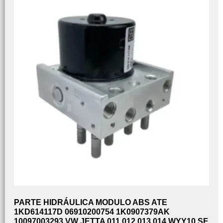
PARTE HIDRÁULICA MODULO ABS ATE
1KD614117D 06910200754 1K0907379AK
10097003293 VW JETTA 011 012 013 014 WYY10 SF