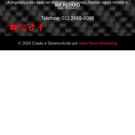
A segurança não deve ser negligenciada jamais, Agende agora mesmo a
MR REPARO
sua revisão!
Telefone: 011 2669-8098
© 2024 Criado e Desenvolvido por
Ideia Neuro Marketing