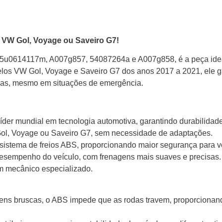
 VW Gol, Voyage ou Saveiro G7!
5u0614117m, A007g857, 54087264a e A007g858, é a peça ideal 
los VW Gol, Voyage e Saveiro G7 dos anos 2017 a 2021, ele gar
sas, mesmo em situações de emergência.
der mundial em tecnologia automotiva, garantindo durabilidad
ol, Voyage ou Saveiro G7, sem necessidade de adaptações.
sistema de freios ABS, proporcionando maior segurança para v
esempenho do veículo, com frenagens mais suaves e precisas.
m mecânico especializado.
ns bruscas, o ABS impede que as rodas travem, proporcionando