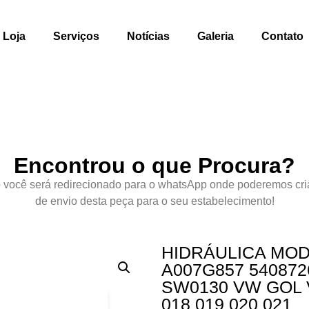
Loja
Serviços
Notícias
Galeria
Contato
Encontrou o que Procura?
 você será redirecionado para o whatsApp onde poderemos cri
de envio desta peça para o seu estabelecimento!
HIDRÁULICA MOD
A007G857 54087
SW0130 VW GOL 
018 019 020 021