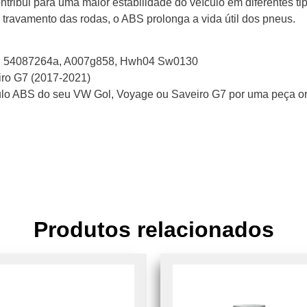
ribui para uma maior estabilidade do veículo em diferentes tip
o travamento das rodas, o ABS prolonga a vida útil dos pneus.
 54087264a, A007g858, Hwh04 Sw0130
ro G7 (2017-2021)
lo ABS do seu VW Gol, Voyage ou Saveiro G7 por uma peça orig
Produtos relacionados