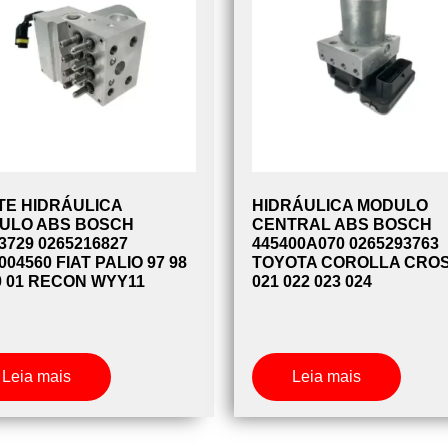
TE HIDRÁULICA
HIDRÁULICA MODULO
ULO ABS BOSCH
CENTRAL ABS BOSCH
3729 0265216827
445400A070 0265293763
004560 FIAT PALIO 97 98
TOYOTA COROLLA CRO
0 01 RECON WYY11
021 022 023 024
Leia mais
Leia mais