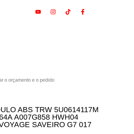
ar o orçamento e o pedido
ULO ABS TRW 5U0614117M
264A A007G858 HWH04
VOYAGE SAVEIRO G7 017