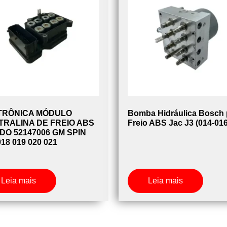
TRÔNICA MÓDULO
Bomba Hidráulica Bosch 
TRALINA DE FREIO ABS
Freio ABS Jac J3 (014-016
O 52147006 GM SPIN
018 019 020 021
Leia mais
Leia mais