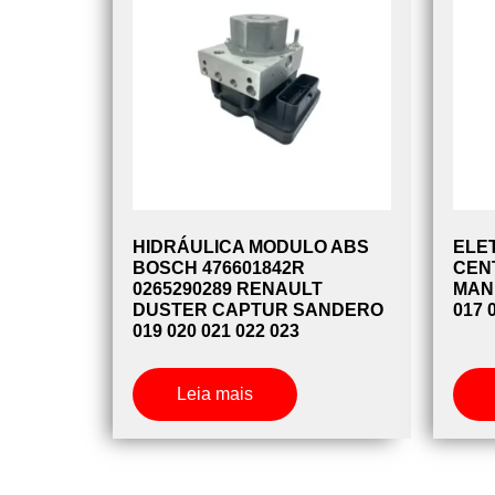
HIDRÁULICA MODULO ABS
ELE
BOSCH 476601842R
CEN
0265290289 RENAULT
MAND
DUSTER CAPTUR SANDERO
017 
019 020 021 022 023
Leia mais