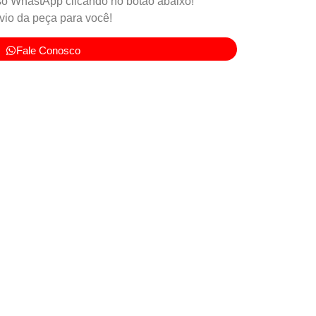
o WhastApp clicando no botão abaixo!
io da peça para você!
Fale Conosco