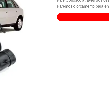
Fale Conosco através do noss
Faremos o orçamento para env