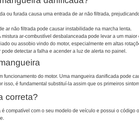
mangueira danificada?
ou furada causa uma entrada de ar não filtrada, prejudicando
e ar não filtrada pode causar instabilidade na marcha lenta.
 mistura ar-combustível desbalanceada pode levar a um maior
ado ou assobio vindo do motor, especialmente em altas rotaçõ
ode detectar a falha e acender a luz de alerta no painel.
a mangueira
 bom funcionamento do motor. Uma mangueira danificada pode ca
isso, é fundamental substituí-la assim que os primeiros sinto
 correta?
a é compatível com o seu modelo de veículo e possui o código o
e.