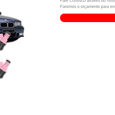
Fale Conosco através do noss
Faremos o orçamento para env