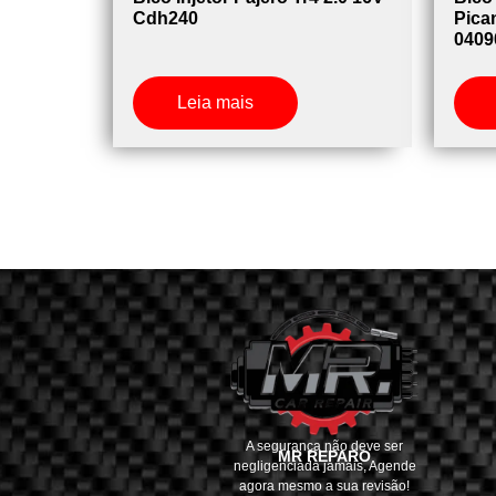
Cdh240
Pican
0409
Leia mais
A segurança não deve ser
MR REPARO
negligenciada jamais, Agende
agora mesmo a sua revisão!