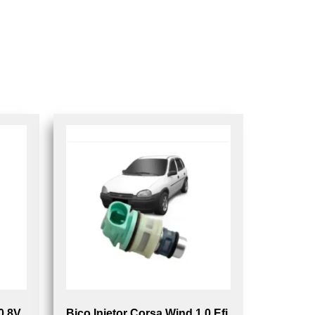
.0 8V
Bico Injetor Corsa Wind 1.0 Efi