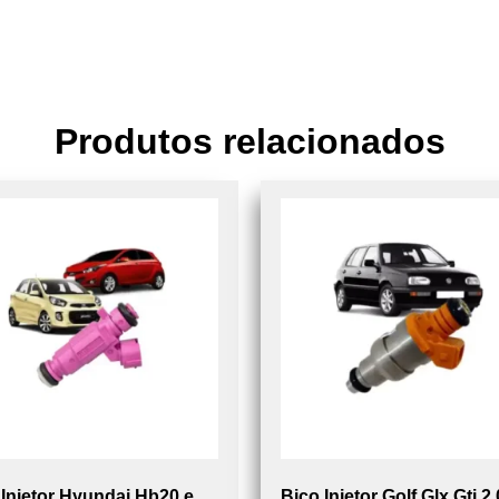
Produtos relacionados
 Injetor Hyundai Hb20 e
Bico Injetor Golf Glx Gti 2