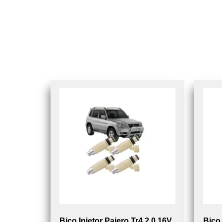
Bico Injetor Pajero Tr4 2.0 16V
Bico