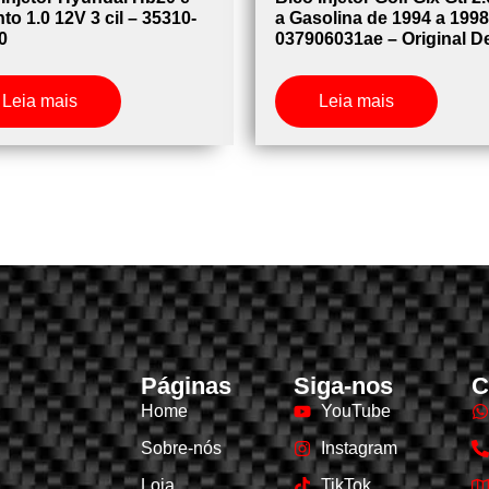
to 1.0 12V 3 cil – 35310-
a Gasolina de 1994 a 1998
0
037906031ae – Original D
Leia mais
Leia mais
Páginas
Siga-nos
C
Home
YouTube
Sobre-nós
Instagram
Loja
TikTok