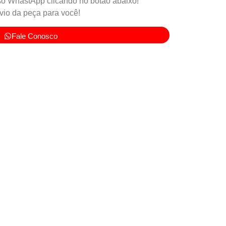
o WhastApp clicando no botão abaixo!
io da peça para você!
Fale Conosco