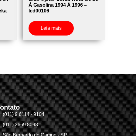
À Gasolina 1994 À 1996 –
eka
Icd00106
Leia mais
ontato
(011) 9 6114 - 9104
(011) 2669 8098
São Bernardo do Campo - SP