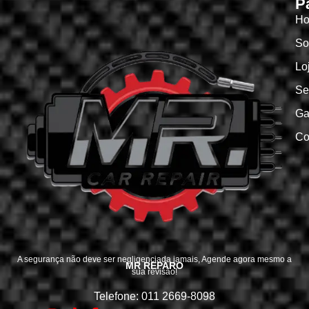
P
H
So
Lo
Se
Ga
Co
A segurança não deve ser negligenciada jamais, Agende agora mesmo a
MR REPARO
sua revisão!
Telefone: 011 2669-8098