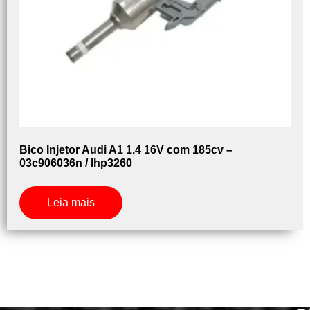
Bico Injetor Audi A1 1.4 16V com 185cv –
03c906036n / Ihp3260
Leia mais