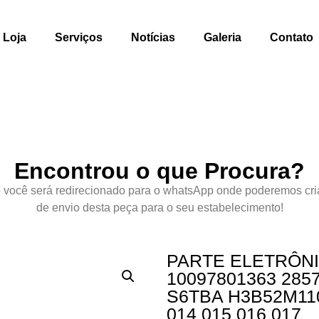
Loja
Serviços
Notícias
Galeria
Contato
Encontrou o que Procura?
 você será redirecionado para o whatsApp onde poderemos cri
de envio desta peça para o seu estabelecimento!
PARTE ELETRÔN
10097801363 285
S6TBA H3B52M11
014 015 016 017