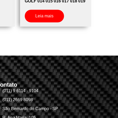
GOLF 014 015 016 017 018 019
Leia mais
ontato
(011) 9 6114 - 9104
(011) 2669 8098
São Bernardo do Campo - SP
R. Ana Maria, 105