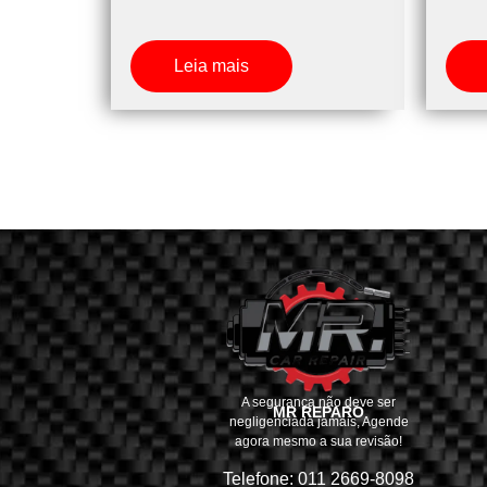
Leia mais
A segurança não deve ser
MR REPARO
negligenciada jamais, Agende
agora mesmo a sua revisão!
Telefone: 011 2669-8098