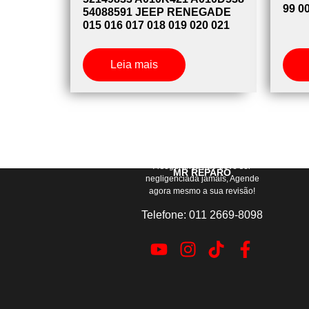
99 0
54088591 JEEP RENEGADE
015 016 017 018 019 020 021
Leia mais
A segurança não deve ser
MR REPARO
negligenciada jamais, Agende
agora mesmo a sua revisão!
Telefone: 011 2669-8098