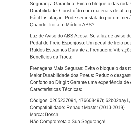
Segurança Garantida: Evita o bloqueio das rodas
Durabilidade: Construído com materiais de alta q
Fácil Instalação: Pode ser instalado por um me
Quando Trocar o Módulo ABS?
Luz de Aviso do ABS Acesa: Se a luz de aviso d
Pedal de Freio Esponjoso: Um pedal de freio po
Ruídos Estranhos Durante a Frenagem: Vibraçõ
Benefícios da Troca:
Frenagens Mais Seguras: Evita o bloqueio das ro
Maior Durabilidade dos Pneus: Reduz o desgaste
Conforto ao Dirigir: Garante uma experiência d
Características Técnicas:
Códigos: 0265237094, 476608497r, 62b02aay1
Compatibilidade: Renault Master (2013-2019)
Marca: Bosch
Não Comprometa a Sua Segurança!