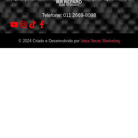
MR REPARO
sua revisão!
Telefone: 011 2669-8098
© 2024 Criado e Desenvolvido por
Ideia Neuro Marketing