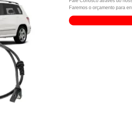
Fale Conosco através do noss
Faremos o orçamento para env