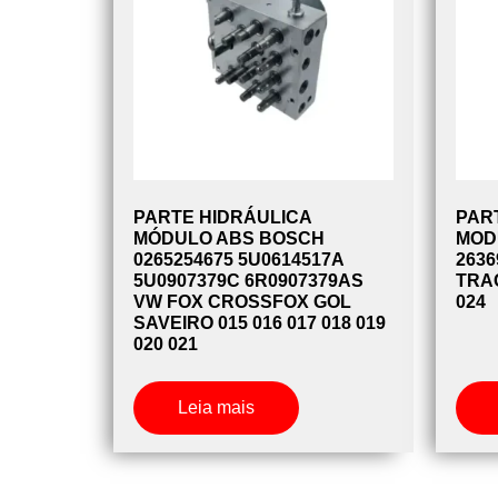
PARTE HIDRÁULICA
PAR
MÓDULO ABS BOSCH
MOD
0265254675 5U0614517A
2636
5U0907379C 6R0907379AS
TRAC
VW FOX CROSSFOX GOL
024
SAVEIRO 015 016 017 018 019
020 021
Leia mais