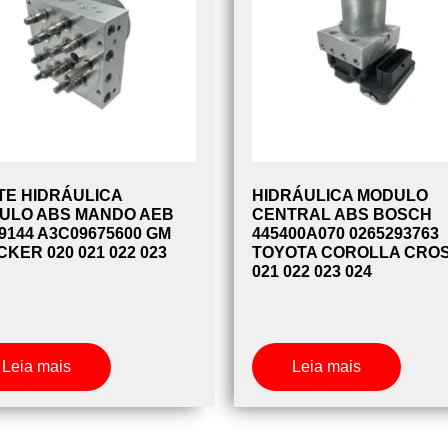
TE HIDRÁULICA
HIDRÁULICA MODULO
ULO ABS MANDO AEB
CENTRAL ABS BOSCH
9144 A3C09675600 GM
445400A070 0265293763
KER 020 021 022 023
TOYOTA COROLLA CRO
021 022 023 024
Leia mais
Leia mais