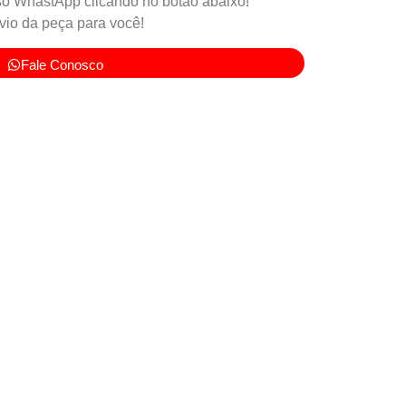
o WhastApp clicando no botão abaixo!
io da peça para você!
Fale Conosco