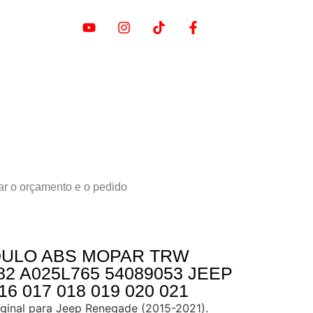
ar o orçamento e o pedido
DULO ABS MOPAR TRW
82 A025L765 54089053 JEEP
6 017 018 019 020 021
inal para Jeep Renegade (2015-2021).