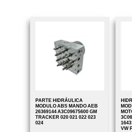
PARTE HIDRÁULICA
HID
MODULO ABS MANDO AEB
MOD
26369144 A3C09675600 GM
MOT
TRACKER 020 021 022 023
3C06
024
1643
VW P