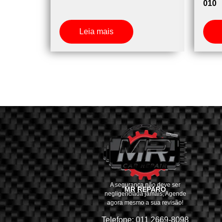
010
Leia mais
A segurança não deve ser
MR REPARO
negligenciada jamais, Agende
agora mesmo a sua revisão!
Telefone: 011 2669-8098