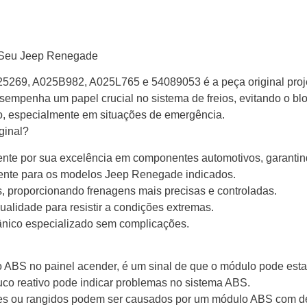
o Seu Jeep Renegade
69, A025B982, A025L765 e 54089053 é a peça original proje
empenha um papel crucial no sistema de freios, evitando o bl
lo, especialmente em situações de emergência.
ginal?
e por sua excelência em componentes automotivos, garantind
mente para os modelos Jeep Renegade indicados.
, proporcionando frenagens mais precisas e controladas.
ualidade para resistir a condições extremas.
cânico especializado sem complicações.
o ABS no painel acender, é um sinal de que o módulo pode est
uco reativo pode indicar problemas no sistema ABS.
es ou rangidos podem ser causados por um módulo ABS com de