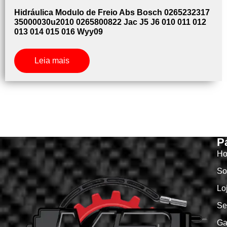
Hidráulica Modulo de Freio Abs Bosch 0265232317
35000030u2010 0265800822 Jac J5 J6 010 011 012
013 014 015 016 Wyy09
Leia mais
P
H
So
Lo
Se
Ga