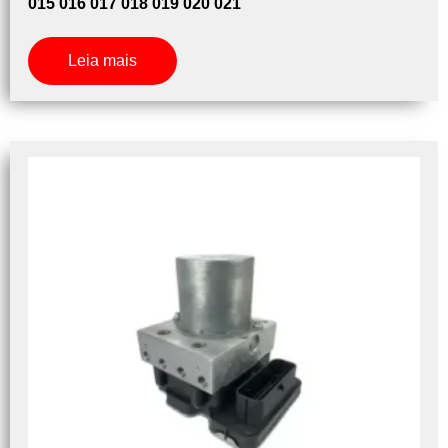
015 016 017 018 019 020 021
Leia mais