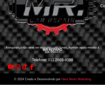
Co
A segurança não deve ser negligenciada jamais, Agende agora mesmo a
MR REPARO
sua revisão!
Telefone: 011 2669-8098
© 2024 Criado e Desenvolvido por
Ideia Neuro Marketing