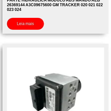
PARTE HIDRÁULICA MODULO ABS MANDO AEB
26369144 A3C09675600 GM TRACKER 020 021 022
023 024
Leia mais