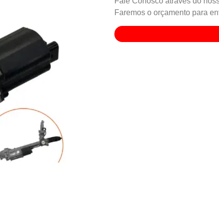
Fale Conosco através do noss
Faremos o orçamento para env