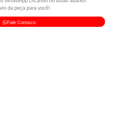
o WhastApp clicando no botão abaixo!
io da peça para você!
Fale Conosco