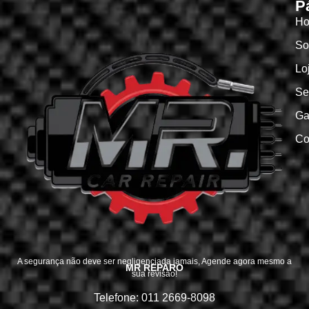
P
H
So
Lo
Se
Ga
Co
A segurança não deve ser negligenciada jamais, Agende agora mesmo a
MR REPARO
sua revisão!
Telefone: 011 2669-8098