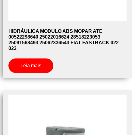
HIDRÁULICA MODULO ABS MOPAR ATE
00522298640 25022016624 28518223053
25091568493 25062336543 FIAT FASTBACK 022
023
Leia mais