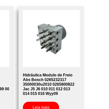
Hidráulica Modulo de Freio
Abs Bosch 0265232317
35000030u2010 0265800822
99 00
Jac J5 J6 010 011 012 013
014 015 016 Wyy09
Leia mais