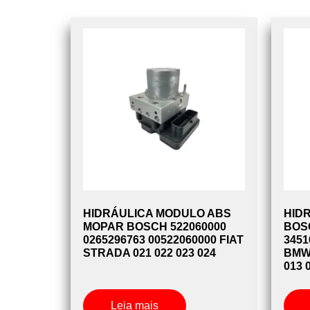
HIDRÁULICA MODULO ABS
HID
MOPAR BOSCH 522060000
BOS
0265296763 00522060000 FIAT
3451
STRADA 021 022 023 024
BMW 
013 
Leia mais