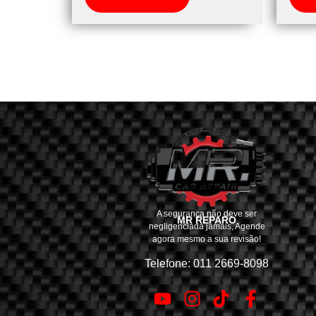
A segurança não deve ser
MR REPARO
negligenciada jamais, Agende
agora mesmo a sua revisão!
Telefone: 011 2669-8098