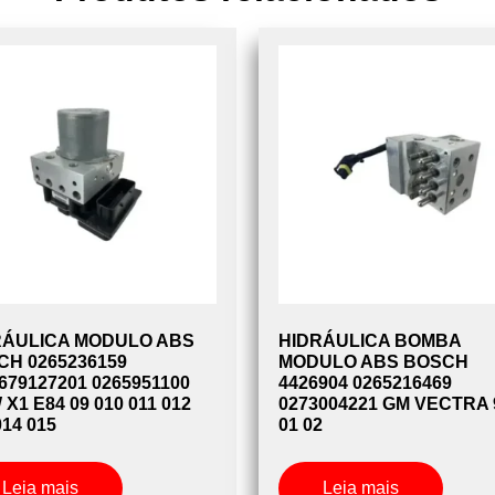
RÁULICA MODULO ABS
HIDRÁULICA BOMBA
CH 0265236159
MODULO ABS BOSCH
679127201 0265951100
4426904 0265216469
X1 E84 09 010 011 012
0273004221 GM VECTRA 
014 015
01 02
Leia mais
Leia mais