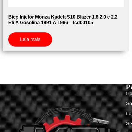
Bico Injetor Monza Kadett S10 Blazer 1.8 2.0 e 2.2
Efi À Gasolina 1991 À 1996 – Icd00105
Leia mais
P
H
So
Lo
Se