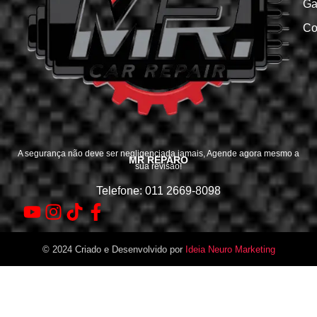
Ga
Co
A segurança não deve ser negligenciada jamais, Agende agora mesmo a
MR REPARO
sua revisão!
Telefone: 011 2669-8098
© 2024 Criado e Desenvolvido por
Ideia Neuro Marketing