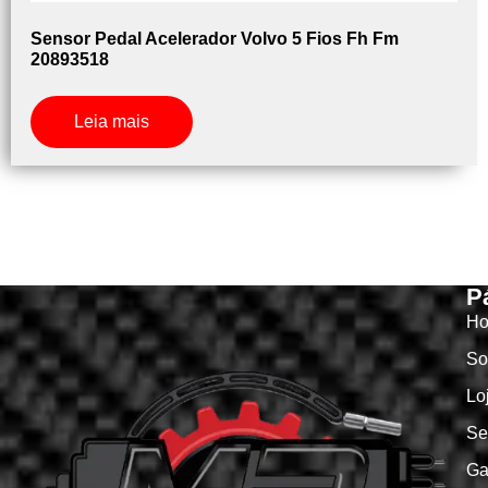
Sensor Pedal Acelerador Volvo 5 Fios Fh Fm
20893518
Leia mais
P
H
So
Lo
Se
Ga