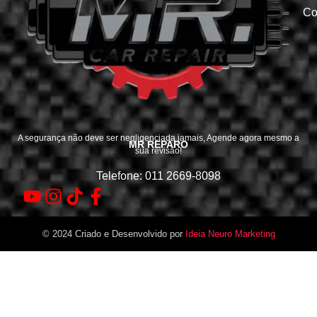
Co
A segurança não deve ser negligenciada jamais, Agende agora mesmo a
MR REPARO
sua revisão!
Telefone: 011 2669-8098
© 2024 Criado e Desenvolvido por
Ideia Neuro Marketing