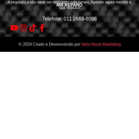
A segurança não deve ser negligenciada jamais, Agende agora mesmo a
MR REPARO
sua revisão!
Telefone: 011 2669-8098
© 2024 Criado e Desenvolvido por
Ideia Neuro Marketing