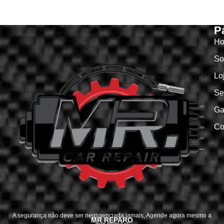
P
H
So
Lo
Se
Ga
Co
A segurança não deve ser negligenciada jamais, Agende agora mesmo a
MR REPARO