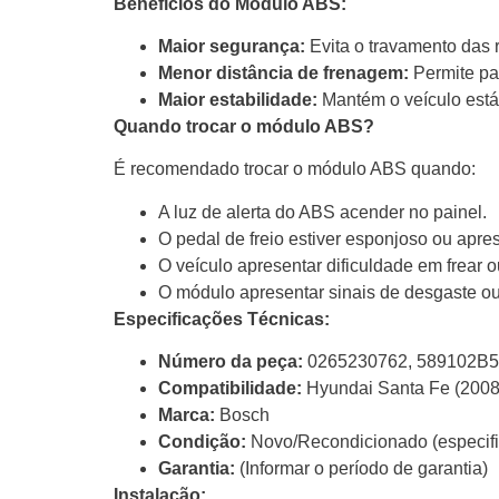
Benefícios do Módulo ABS:
Maior segurança:
Evita o travamento das 
Menor distância de frenagem:
Permite pa
Maior estabilidade:
Mantém o veículo está
Quando trocar o módulo ABS?
É recomendado trocar o módulo ABS quando:
A luz de alerta do ABS acender no painel.
O pedal de freio estiver esponjoso ou apres
O veículo apresentar dificuldade em frear ou
O módulo apresentar sinais de desgaste o
Especificações Técnicas:
Número da peça:
0265230762, 589102B5
Compatibilidade:
Hyundai Santa Fe (2008
Marca:
Bosch
Condição:
Novo/Recondicionado (especifi
Garantia:
(Informar o período de garantia)
Instalação: