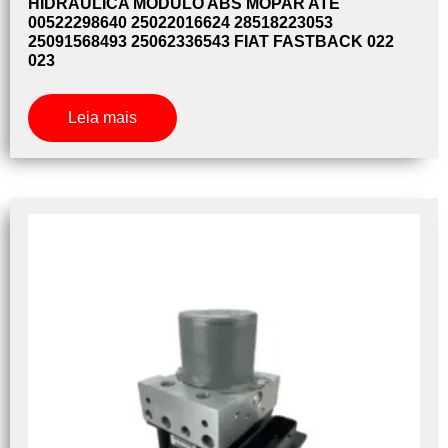
HIDRÁULICA MODULO ABS MOPAR ATE
00522298640 25022016624 28518223053
25091568493 25062336543 FIAT FASTBACK 022
023
Leia mais