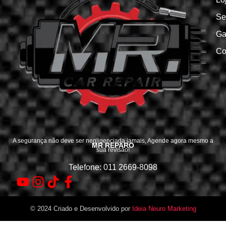
Se
Ga
Co
A segurança não deve ser negligenciada jamais, Agende agora mesmo a
MR REPARO
sua revisão!
Telefone: 011 2669-8098
© 2024 Criado e Desenvolvido por
Ideia Neuro Marketing