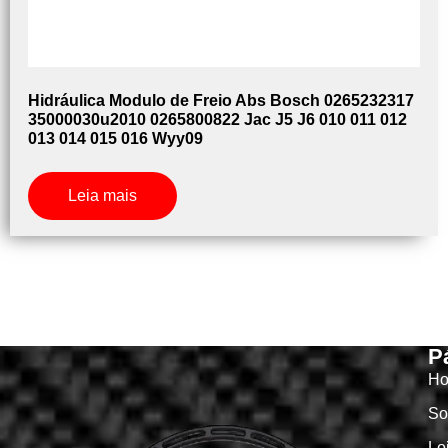
Hidráulica Modulo de Freio Abs Bosch 0265232317
35000030u2010 0265800822 Jac J5 J6 010 011 012
013 014 015 016 Wyy09
Leia mais
P
H
So
Lo