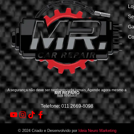
Lo
Se
Ga
Co
A segurança não deve ser negligenciada jamais, Agende agora mesmo a
MR REPARO
sua revisão!
Telefone: 011 2669-8098
© 2024 Criado e Desenvolvido por
Ideia Neuro Marketing