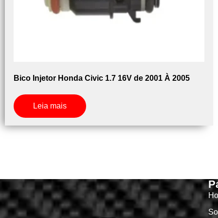
Bico Injetor Honda Civic 1.7 16V de 2001 À 2005
Leia mais
P
H
So