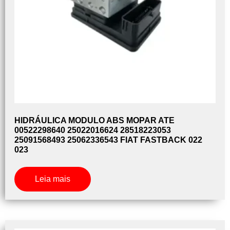
HIDRÁULICA MODULO ABS MOPAR ATE
00522298640 25022016624 28518223053
25091568493 25062336543 FIAT FASTBACK 022
023
Leia mais