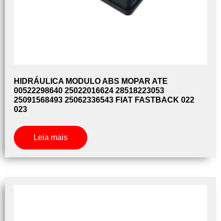
HIDRÁULICA MODULO ABS MOPAR ATE
00522298640 25022016624 28518223053
25091568493 25062336543 FIAT FASTBACK 022
023
Leia mais