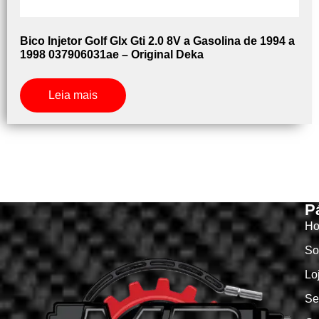
Bico Injetor Golf Glx Gti 2.0 8V a Gasolina de 1994 a
1998 037906031ae – Original Deka
Leia mais
P
H
So
Lo
Se