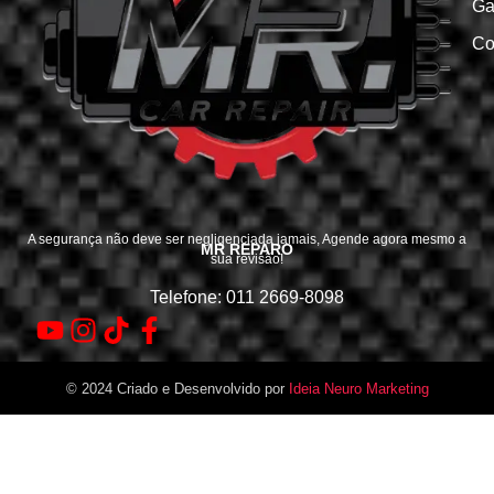
Ga
Co
A segurança não deve ser negligenciada jamais, Agende agora mesmo a
MR REPARO
sua revisão!
Telefone: 011 2669-8098
© 2024 Criado e Desenvolvido por
Ideia Neuro Marketing