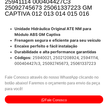
25941114 000404427C3
25092745673 25061337223 GM
CAPTIVA 012 013 014 015 016
Unidade Hidráulica Original ATE NM para
Módulo ABS GM Captiva
Frenagem segura e eficiente para seu veículo
Encaixe perfeito e fácil instalação
Durabilidade e alta performance garantidas
Códigos:
25940021, 25021208924, 25941114,
000404427c3, 25092745673, 25061337223
Fale Conosco através do nosso WhastApp clicando no
botão abaixo! Faremos o orçamento para envio da peça
para você!
Fale Conosco