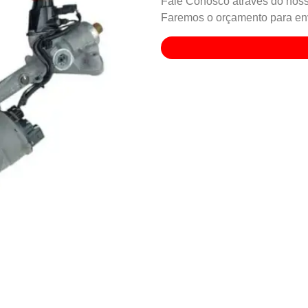
Fale Conosco através do noss
Faremos o orçamento para env