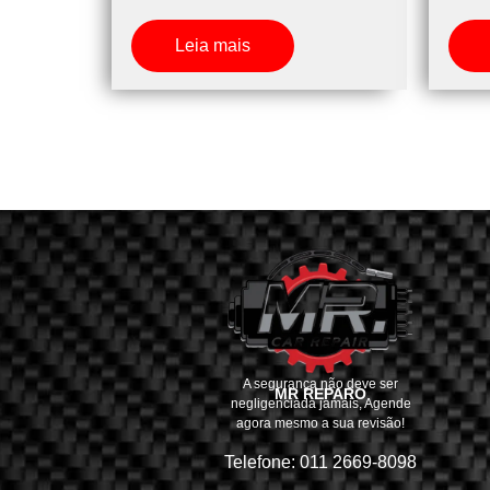
Leia mais
A segurança não deve ser
MR REPARO
negligenciada jamais, Agende
agora mesmo a sua revisão!
Telefone: 011 2669-8098