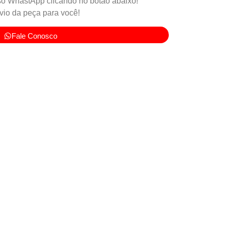
o WhastApp clicando no botão abaixo!
io da peça para você!
Fale Conosco