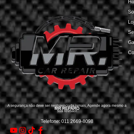
H
So
Lo
Se
Ga
Co
A segurança não deve ser negligenciada jamais, Agende agora mesmo a
MR REPARO
sua revisão!
Telefone: 011 2669-8098