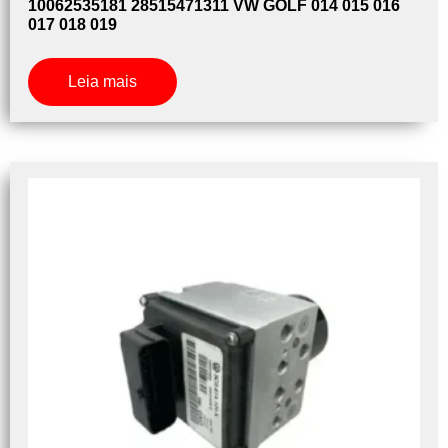
10062535181 28515471311 VW GOLF 014 015 016
017 018 019
Leia mais