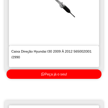
Caixa Direção Hyundai I30 2009 À 2012 565002l301
/2990
Peça já o seu!