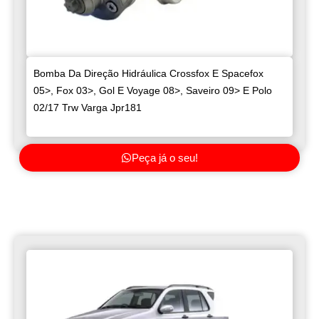
Bomba Da Direção Hidráulica Crossfox E Spacefox
05>, Fox 03>, Gol E Voyage 08>, Saveiro 09> E Polo
02/17 Trw Varga Jpr181
Peça já o seu!