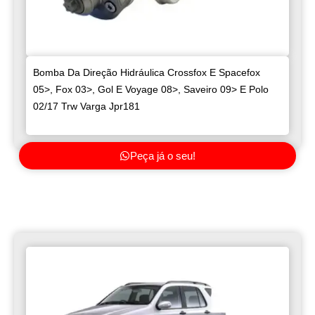
Bomba Da Direção Hidráulica Crossfox E Spacefox
05>, Fox 03>, Gol E Voyage 08>, Saveiro 09> E Polo
02/17 Trw Varga Jpr181
Peça já o seu!