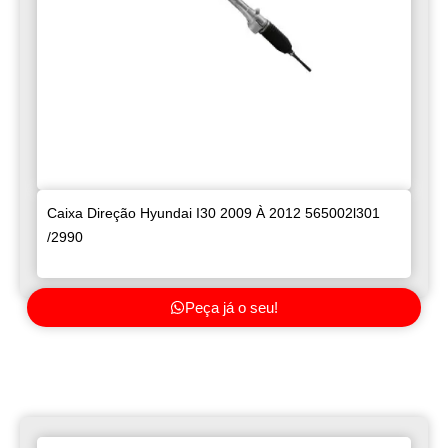
Caixa Direção Hyundai I30 2009 À 2012 565002l301
/2990
Peça já o seu!