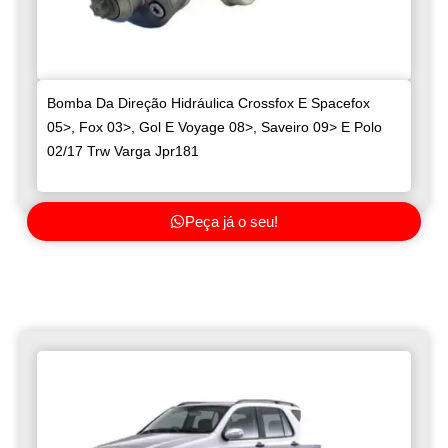
Bomba Da Direção Hidráulica Crossfox E Spacefox
05>, Fox 03>, Gol E Voyage 08>, Saveiro 09> E Polo
02/17 Trw Varga Jpr181
Peça já o seu!