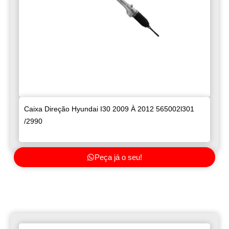
Caixa Direção Hyundai I30 2009 À 2012 565002l301
/2990
Peça já o seu!