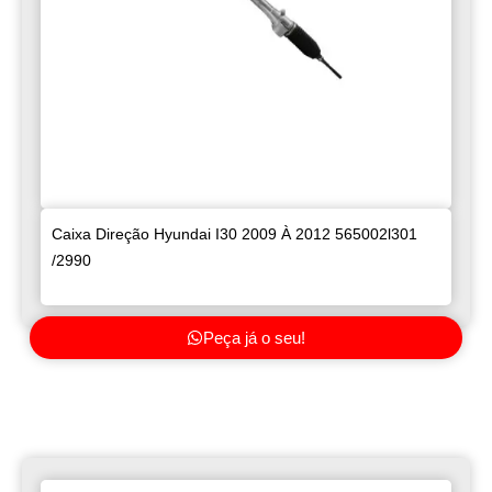
Caixa Direção Hyundai I30 2009 À 2012 565002l301
/2990
Peça já o seu!