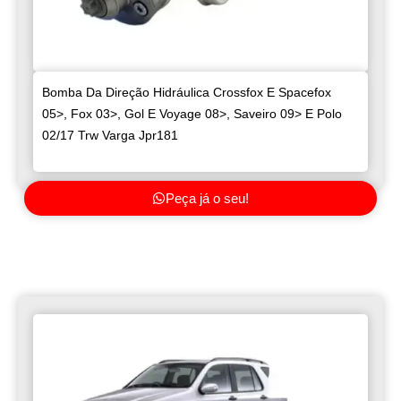
Bomba Da Direção Hidráulica Crossfox E Spacefox
05>, Fox 03>, Gol E Voyage 08>, Saveiro 09> E Polo
02/17 Trw Varga Jpr181
Peça já o seu!