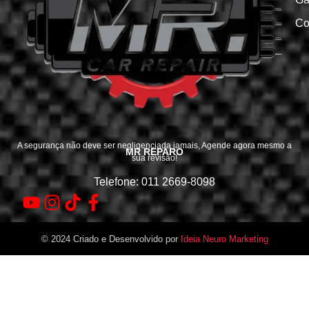
Co
A segurança não deve ser negligenciada jamais, Agende agora mesmo a
MR REPARO
sua revisão!
Telefone: 011 2669-8098
© 2024 Criado e Desenvolvido por
Ideia Neuro Marketing