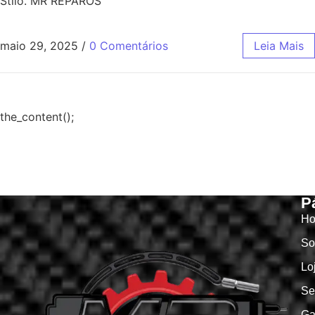
Stilo. MR REPAROS
maio 29, 2025
/
0 Comentários
Leia Mais
the_content();
P
H
So
Lo
Se
Ga