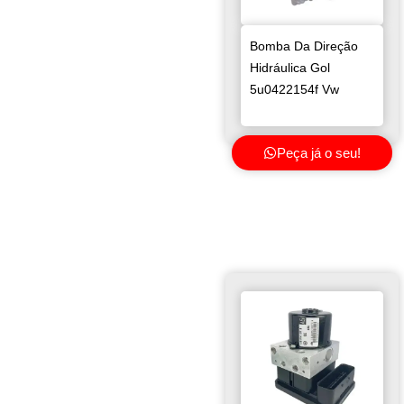
Bomba Da Direção
Hidráulica Gol
5u0422154f Vw
Peça já o seu!