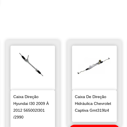
Caixa Direção
Caixa De Direção
Hyundai I30 2009 À
Hidráulica Chevrolet
2012 565002l301
Captiva Gmt319lz4
/2990