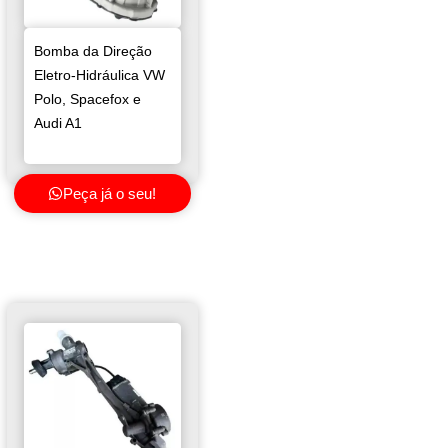
Bomba da Direção
Eletro-Hidráulica VW
Polo, Spacefox e
Audi A1
Peça já o seu!