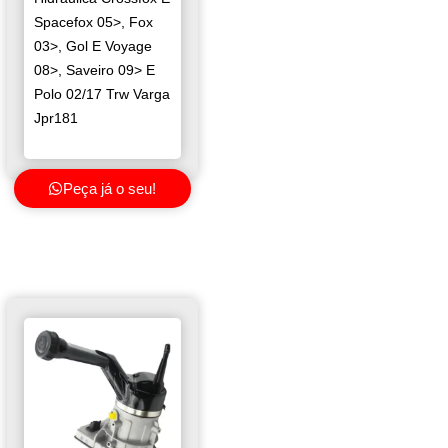
Spacefox 05>, Fox
03>, Gol E Voyage
08>, Saveiro 09> E
Polo 02/17 Trw Varga
Jpr181
Peça já o seu!