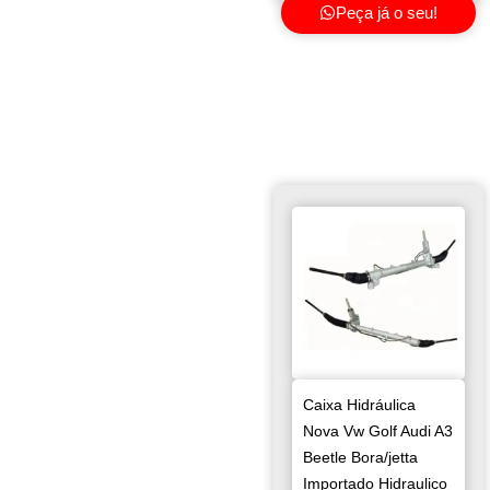
Peça já o seu!
Caixa Hidráulica
Nova Vw Golf Audi A3
Beetle Bora/jetta
Importado Hidraulico