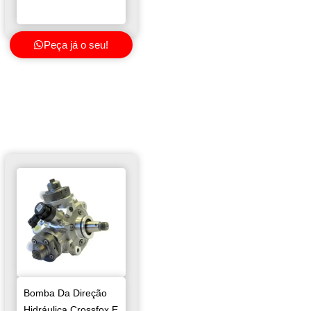
Peça já o seu!
Bomba Da Direção
Hidráulica Crossfox E