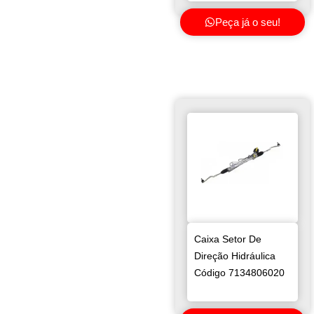
Peça já o seu!
Caixa Setor De
Direção Hidráulica
Código 7134806020