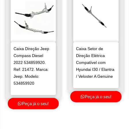
Caixa Direção Jeep
Caixa Setor de
Compass Diesel
Direção Elétrica
2022 534859920.
Compatível com
Ref: 21472. Marca:
Hyundai I30 / Elantra
Jeep. Modelo:
/ Veloster A Genuine
534859920
Peça já o seu!
Peça já o seu!