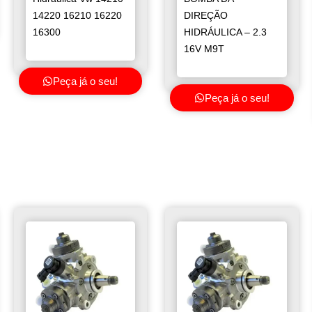
14220 16210 16220
DIREÇÃO
16300
HIDRÁULICA – 2.3
16V M9T
Peça já o seu!
Peça já o seu!