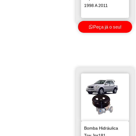
1998 A 2011
Peça já o seu!
Bomba Hidráulica
Trw Jpr181