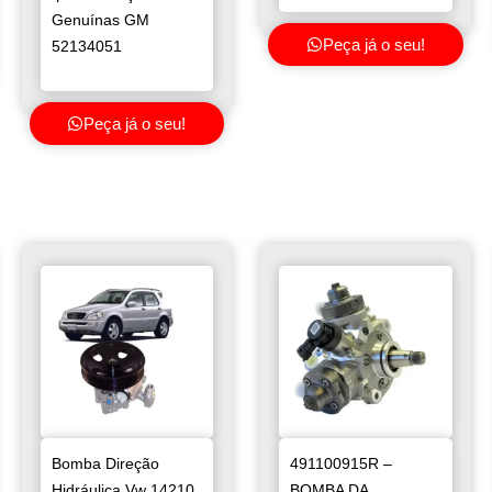
Genuínas GM
Peça já o seu!
52134051
Peça já o seu!
Bomba Direção
491100915R –
Hidráulica Vw 14210
BOMBA DA